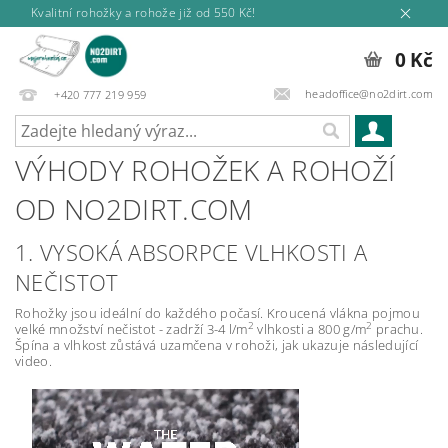
Kvalitní rohožky a rohože již od 550 Kč!
0 Kč
headoffice@no2dirt.com
+420 777 219 959
VÝHODY ROHOŽEK A ROHOŽÍ
OD NO2DIRT.COM
1. VYSOKÁ ABSORPCE VLHKOSTI A
NEČISTOT
Rohožky jsou ideální do každého počasí. Kroucená vlákna pojmou
2
2
velké množství nečistot - zadrží 3-4 l/m
vlhkosti a 800 g/m
prachu.
Špína a vlhkost zůstává uzamčena v rohoži,
jak ukazuje následující
video.