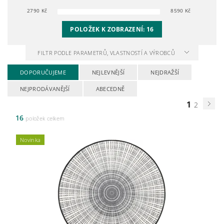
2790
Kč
8590
Kč
POLOŽEK K ZOBRAZENÍ:
16
FILTR PODLE PARAMETRŮ, VLASTNOSTÍ A VÝROBCŮ
DOPORUČUJEME
NEJLEVNĚJŠÍ
NEJDRAŽŠÍ
NEJPRODÁVANĚJŠÍ
ABECEDNĚ
1
2
16
položek celkem
Novinka