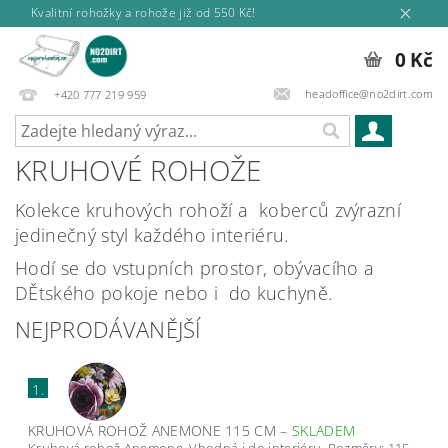
Kvalitní rohožky a rohože již od 550 Kč!
0 Kč
headoffice@no2dirt.com
+420 777 219 959
KRUHOVÉ ROHOŽE
Kolekce kruhových rohoží a koberců zvýrazní
jedinečný styl každého interiéru.
Hodí se do vstupních prostor, obývacího a
DĚtského pokoje nebo i do kuchyně.
NEJPRODÁVANĚJŠÍ
1.
KRUHOVÁ ROHOŽ ANEMONE 115 CM
–
SKLADEM
Kruhová rohož Anemone. Vhodná i do interiéru. Rozměry: 115