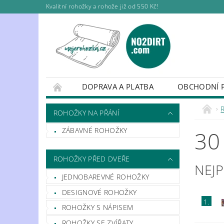
Kvalitní rohožky a rohože již od 550 Kč!
DOPRAVA A PLATBA
OBCHODNÍ 
ROHOŽKY NA PŘÁNÍ
ROHOŽKY PŘED DV
ROHOŽKY NA PŘÁNÍ
ROHOŽE DO KUFRU AUTA
ROHOŽKY P
ZÁBAVNÉ ROHOŽKY
30
ROHOŽKY PŘED DVEŘE
NEJ
JEDNOBAREVNÉ ROHOŽKY
DESIGNOVÉ ROHOŽKY
1.
ROHOŽKY S NÁPISEM
ROHOŽKY SE ZVÍŘATY