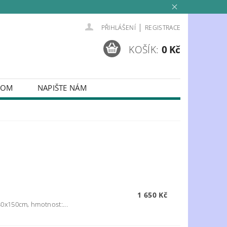
|
PŘIHLÁŠENÍ
REGISTRACE
KOŠÍK:
0 Kč
COM
NAPIŠTE NÁM
DO INTERIÉRU
OTIVY
1 650 Kč
0x150cm, hmotnost:...