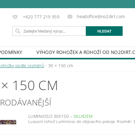
headoffice@no2dirt.com
+420 777 219 959
PODMÍNKY
VÝHODY ROHOŽEK A ROHOŽÍ OD NO2DIRT.
EŘE
UDRŽITELNÉ ROHOŽKY
ROHOŽKY A ROHOŽE 
Rohožky podle rozměrů
30 × 150 cm
ODLE ROZMĚRŮ
KOLEKCE ROHOŽEK
ROHOŽKY S M
 × 150 CM
PRODÁVANĚJŠÍ
LUMINIOSO 30X150
–
SKLADEM
Luxusní rohož Luminioso do obývacího pokoje. Rozměr: 3