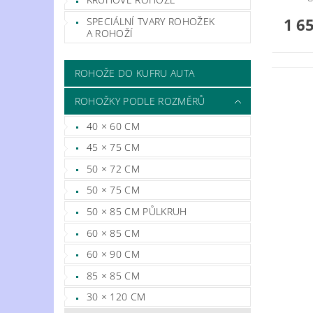
1 6
SPECIÁLNÍ TVARY ROHOŽEK
A ROHOŽÍ
ROHOŽE DO KUFRU AUTA
ROHOŽKY PODLE ROZMĚRŮ
40 × 60 CM
45 × 75 CM
50 × 72 CM
50 × 75 CM
50 × 85 CM PŮLKRUH
60 × 85 CM
60 × 90 CM
85 × 85 CM
30 × 120 CM