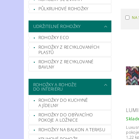
PŮLKRUHOVÉ ROHOŽKY
NA 
UDRŽITELNÉ ROHOŽKY
ROHOŽKY ECO
ROHOŽKY Z RECYKLOVANÝCH
PLASTŮ
ROHOŽKY Z RECYKLOVANÉ
BAVLNY
ROHOŽKY A ROHOŽE
DO INTERIÉRU
ROHOŽKY DO KUCHYNĚ
A JÍDELNY
LUMI
ROHOŽKY DO OBÝVACÍHO
Skla
POKOJE A LOŽNICE
Luxusn
ROHOŽKY NA BALKON A TERASU
pokoje
1,22 kg
KRUHOVÉ ROHOŽE