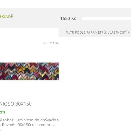
SKLADĚ
1650
Kč
FILTR PODLE PARAMETRŮ, VLASTNOSTÍ 
Kód:
057270
NIOSO 30X150
dem
í rohož Luminioso do obývacího
. Rozměr: 30x150cm, hmotnost:
.