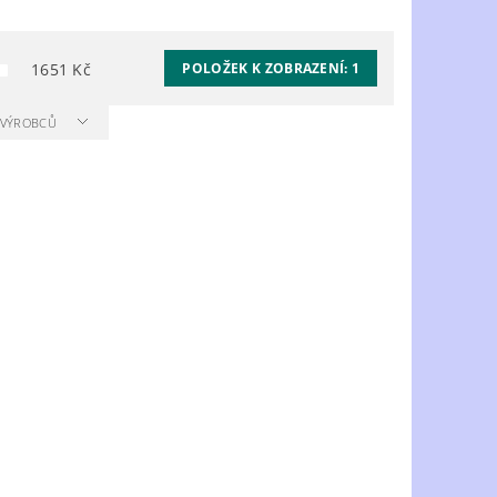
1651
Kč
POLOŽEK K ZOBRAZENÍ:
1
A VÝROBCŮ