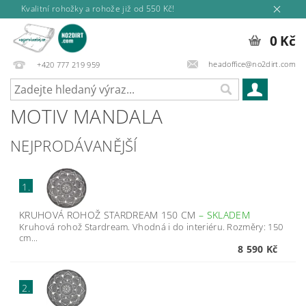
Kvalitní rohožky a rohože již od 550 Kč!
0 Kč
headoffice@no2dirt.com
+420 777 219 959
MOTIV MANDALA
NEJPRODÁVANĚJŠÍ
1.
KRUHOVÁ ROHOŽ STARDREAM 150 CM
–
SKLADEM
Kruhová rohož Stardream. Vhodná i do interiéru. Rozměry: 150
cm...
8 590 Kč
2.