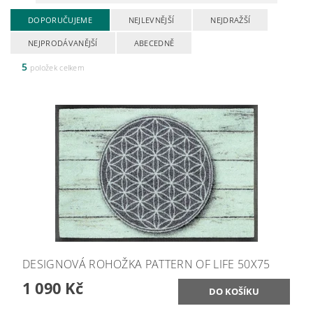
DOPORUČUJEME
NEJLEVNĚJŠÍ
NEJDRAŽŠÍ
NEJPRODÁVANĚJŠÍ
ABECEDNĚ
5
položek celkem
DESIGNOVÁ ROHOŽKA PATTERN OF LIFE 50X75
1 090 Kč