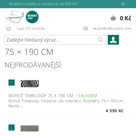
Kvalitní rohožky a rohože již od 550 Kč!
0 Kč
headoffice@no2dirt.com
+420 777 219 959
75 × 190 CM
NEJPRODÁVANĚJŠÍ
1.
ROHOŽ TIMELOOP 75 X 190 CM
–
SKLADEM
Rohož Timeloop. Vhodná i do interiéru. Rozměry: 75 × 190 cm
Barva:...
4 590 Kč
2.