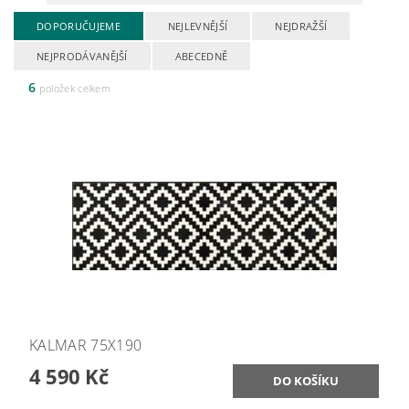
DOPORUČUJEME
NEJLEVNĚJŠÍ
NEJDRAŽŠÍ
NEJPRODÁVANĚJŠÍ
ABECEDNĚ
6
položek celkem
KALMAR 75X190
4 590 Kč