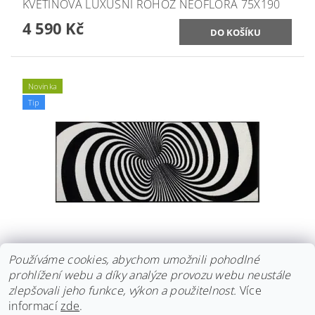
KVĚTINOVÁ LUXUSNÍ ROHOŽ NEOFLORA 75X190
4 590 Kč
Novinka
Tip
ROHOŽ TIMELOOP 75 X 190 CM
Používáme cookies, abychom umožnili pohodlné
prohlížení webu a díky analýze provozu webu neustále
4 590 Kč
zlepšovali jeho funkce, výkon a použitelnost.
Více
informací
zde
.