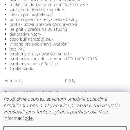
tenké - vejdou se pod téměř každé dveře
využijete u dveří i v koupelně
ideální pro majitele psů
přírodní povrch z recyklované bavlny
protiskluzová latexová spodní vrstva
lze prát v pračce na 30 stupňů
dekorativní vzory
absorbují nárazový zvuk
vhodné pro podlahové vytápění
bez PVC
vyrobeny z recyklovaných surovin
vyrobeny v souladu s normou ISO 14001:2015
vyrobeny ve Velké Británii
2 roky záruka
Hmotnost
0.6 kg
Buďte první, kdo napíše příspěvek k této položce.
Používáme cookies, abychom umožnili pohodlné
Přidat komentář
prohlížení webu a díky analýze provozu webu neustále
zlepšovali jeho funkce, výkon a použitelnost.
Více
informací
zde
.