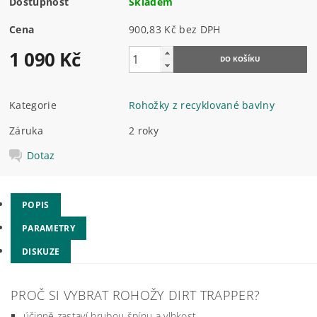
Dostupnost
Skladem
Cena
900,83 Kč bez DPH
1 090 Kč
Kategorie
Rohožky z recyklované bavlny
Záruka
2 roky
Dotaz
POPIS
PARAMETRY
DISKUZE
PROČ SI VYBRAT ROHOŽY DIRT TRAPPER?
účinně zastaví hrubou špínu a vlhkost