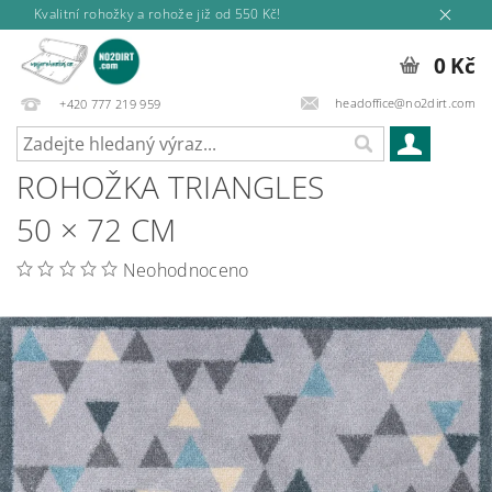
Kvalitní rohožky a rohože již od 550 Kč!
0 Kč
headoffice@no2dirt.com
+420 777 219 959
ROHOŽKA TRIANGLES
50 × 72 CM
Neohodnoceno