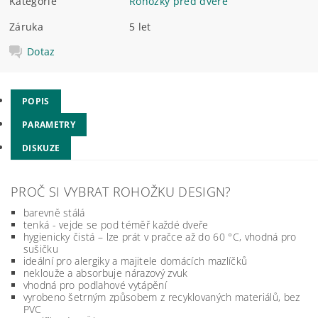
Kategorie
Rohožky před dveře
Záruka
5 let
Dotaz
POPIS
PARAMETRY
DISKUZE
PROČ SI VYBRAT ROHOŽKU DESIGN?
barevně stálá
tenká - vejde se pod téměř každé dveře
hygienicky čistá – lze prát v pračce až do 60 °C, vhodná pro
sušičku
ideální pro alergiky a majitele domácích mazlíčků
neklouže a absorbuje nárazový zvuk
vhodná pro podlahové vytápění
vyrobeno šetrným způsobem z recyklovaných materiálů, bez
PVC