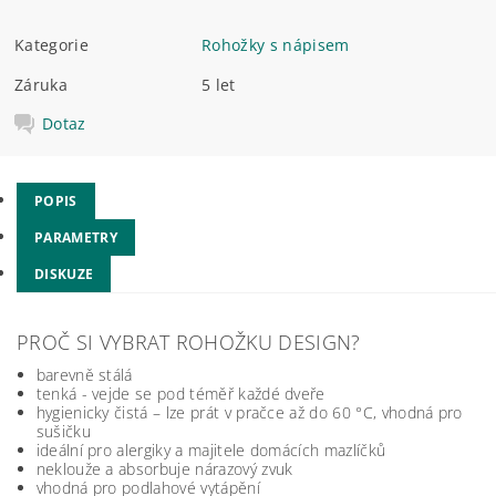
Kategorie
Rohožky s nápisem
Záruka
5 let
Dotaz
POPIS
PARAMETRY
DISKUZE
PROČ SI VYBRAT ROHOŽKU DESIGN?
barevně stálá
tenká - vejde se pod téměř každé dveře
hygienicky čistá – lze prát v pračce až do 60 °C, vhodná pro
sušičku
ideální pro alergiky a majitele domácích mazlíčků
neklouže a absorbuje nárazový zvuk
vhodná pro podlahové vytápění