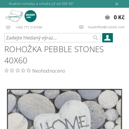
Kvalitní rohožky a rohože již od 550 Kč!
0 Kč
headoffice@no2dirt.com
+420 777 219 959
ROHOŽKA PEBBLE STONES
40X60
Neohodnoceno