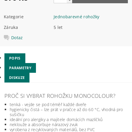
Kategorie
Jednobarevné rohožky
Záruka
5 let
Dotaz
POPIS
PARAMETRY
DISKUZE
PROČ SI VYBRAT ROHOŽKU MONOCOLOUR?
tenká - vejde se pod téměř každé dveře
hygienicky čistá – lze prát v pračce až do 60 °C, vhodná pro
sušičku
ideální pro alergiky a majitele domácích mazlíčků
neklouže a absorbuje nárazový zvuk
vyrobena z recyklovaných materiálů, bez PVC