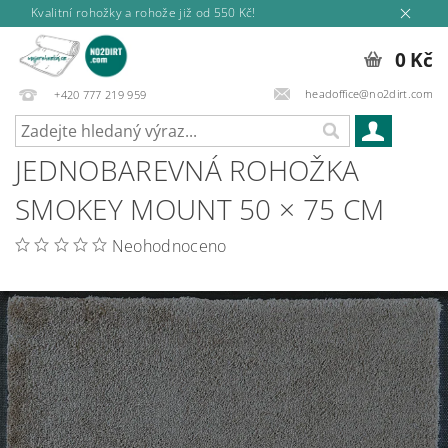
Kvalitní rohožky a rohože již od 550 Kč!
0 Kč
headoffice@no2dirt.com
+420 777 219 959
JEDNOBAREVNÁ ROHOŽKA
SMOKEY MOUNT 50 × 75 CM
Neohodnoceno