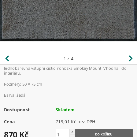
1
z 4
Jednobarevná vstupní čisticí rohožka Smokey Mount. Vhodná i do
interiéru.
Rozměry: 50 × 75 cm
Barva: šedá
Dostupnost
Skladem
Cena
719,01 Kč bez DPH
870 Kč