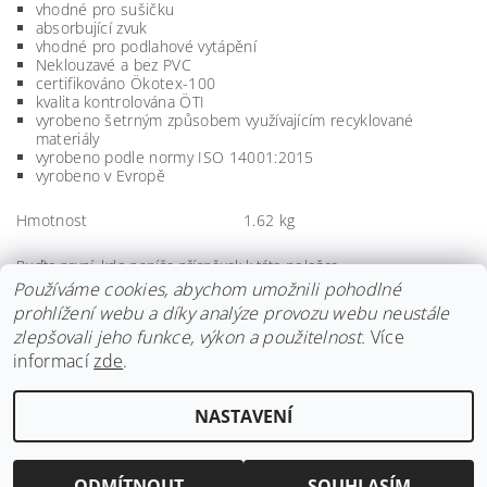
vhodné pro sušičku
absorbující zvuk
vhodné pro podlahové vytápění
Neklouzavé a bez PVC
certifikováno Ökotex-100
kvalita kontrolována ÖTI
vyrobeno šetrným způsobem využívajícím recyklované
materiály
vyrobeno podle normy ISO 14001:2015
vyrobeno v Evropě
Hmotnost
1.62 kg
Buďte první, kdo napíše příspěvek k této položce.
Používáme cookies, abychom umožnili pohodlné
Přidat komentář
prohlížení webu a díky analýze provozu webu neustále
zlepšovali jeho funkce, výkon a použitelnost.
Více
informací
zde
.
NASTAVENÍ
Upravit nastavení cookies
2026 ©
mojerohozka.cz
, všechna práva vyhrazena
Vytvořil Shoptet
ODMÍTNOUT
SOUHLASÍM