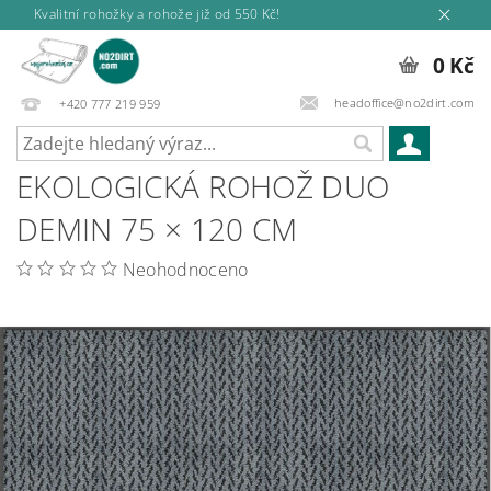
Kvalitní rohožky a rohože již od 550 Kč!
0 Kč
headoffice@no2dirt.com
+420 777 219 959
EKOLOGICKÁ ROHOŽ DUO
DEMIN 75 × 120 CM
Neohodnoceno