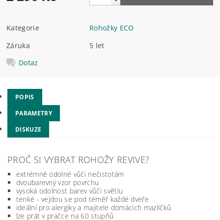
Kategorie
Rohožky ECO
Záruka
5 let
Dotaz
POPIS
PARAMETRY
DISKUZE
PROČ SI VYBRAT ROHOŽY REVIVE?
extrémně odolné vůči nečistotám
dvoubarevný vzor povrchu
vysoká odolnost barev vůči světlu
tenké - vejdou se pod téměř každé dveře
ideální pro alergiky a majitele domácích mazlíčků
lze prát v pračce na 60 stupňů