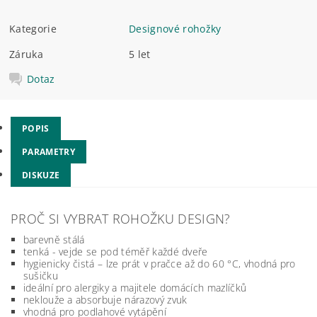
Kategorie
Designové rohožky
Záruka
5 let
Dotaz
POPIS
PARAMETRY
DISKUZE
PROČ SI VYBRAT ROHOŽKU DESIGN?
barevně stálá
tenká - vejde se pod téměř každé dveře
hygienicky čistá – lze prát v pračce až do 60 °C, vhodná pro
sušičku
ideální pro alergiky a majitele domácích mazlíčků
neklouže a absorbuje nárazový zvuk
vhodná pro podlahové vytápění