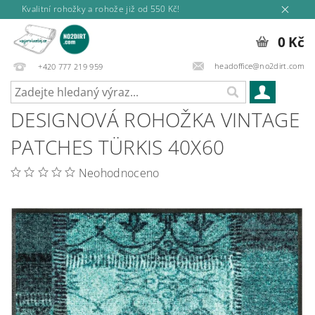
Kvalitní rohožky a rohože již od 550 Kč!
0 Kč
headoffice@no2dirt.com
+420 777 219 959
DESIGNOVÁ ROHOŽKA VINTAGE
PATCHES TÜRKIS 40X60
Neohodnoceno