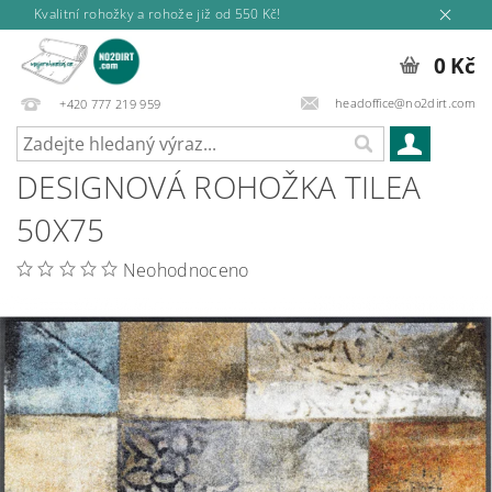
Kvalitní rohožky a rohože již od 550 Kč!
0 Kč
headoffice@no2dirt.com
+420 777 219 959
DESIGNOVÁ ROHOŽKA TILEA
50X75
Neohodnoceno