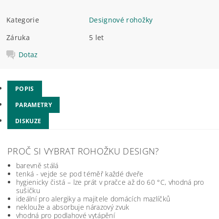
Kategorie
Designové rohožky
Záruka
5 let
Dotaz
POPIS
PARAMETRY
DISKUZE
PROČ SI VYBRAT ROHOŽKU DESIGN?
barevně stálá
tenká - vejde se pod téměř každé dveře
hygienicky čistá – lze prát v pračce až do 60 °C, vhodná pro
sušičku
ideální pro alergiky a majitele domácích mazlíčků
neklouže a absorbuje nárazový zvuk
vhodná pro podlahové vytápění